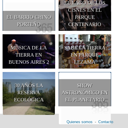
EL LAGO DE LOS
CISNES EN EL
EL BARRIO CHINO
PARQUE
PORTEÑO
CENTENARIO
MÚSICA DE LA
SABE LA TIERRA
TIERRA EN
EN PARQUE
BUENOS AIRES 2
LEZAMA
30 AÑOS LA
SHOW
RESERVA
ASTRONÓMICO EN
ECOLÓGICA
EL PLANETARIO
Quienes somos
-
Contacto