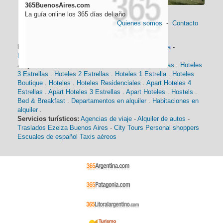
365BuenosAires.com
La guía online los 365 días del año
Quienes somos
-
Contacto
Información general:
Información turística
-
Historia
-
Distancias
-
Mapa de Buenos Aires
-
Barrios
Alojamiento:
Hoteles 5 Estrellas
.
Hoteles 4 Estrellas
.
Hoteles
3 Estrellas
.
Hoteles 2 Estrellas
.
Hoteles 1 Estrella
.
Hoteles
Boutique
.
Hoteles
.
Hoteles Residenciales
.
Apart Hoteles 4
Estrellas
.
Apart Hoteles 3 Estrellas
.
Apart Hoteles
.
Hostels
.
Bed & Breakfast
.
Departamentos en alquiler
.
Habitaciones en
alquiler
.
Servicios turísticos:
Agencias de viaje
-
Alquiler de autos
-
Traslados Ezeiza Buenos Aires
-
City Tours
Personal shoppers
Escuales de español
Taxis aéreos