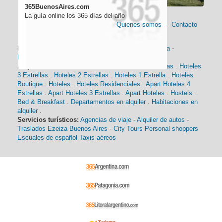
365BuenosAires.com
La guía online los 365 días del año
Quienes somos
-
Contacto
Información general:
Información turística
-
Historia
-
Distancias
-
Mapa de Buenos Aires
-
Barrios
Alojamiento:
Hoteles 5 Estrellas
.
Hoteles 4 Estrellas
.
Hoteles
3 Estrellas
.
Hoteles 2 Estrellas
.
Hoteles 1 Estrella
.
Hoteles
Boutique
.
Hoteles
.
Hoteles Residenciales
.
Apart Hoteles 4
Estrellas
.
Apart Hoteles 3 Estrellas
.
Apart Hoteles
.
Hostels
.
Bed & Breakfast
.
Departamentos en alquiler
.
Habitaciones en
alquiler
.
Servicios turísticos:
Agencias de viaje
-
Alquiler de autos
-
Traslados Ezeiza Buenos Aires
-
City Tours
Personal shoppers
Escuales de español
Taxis aéreos