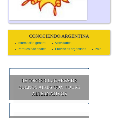
CONOCIENDO ARGENTINA
Información general
Actividades
Parques nacionales
Provincias argentinas
Polo
RECORRER LUGARES DE
BUENOS AIRES CON TOURS
ALTERNATIVOS