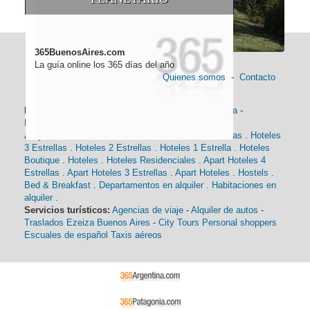
365BuenosAires.com
La guía online los 365 días del año
Quienes somos
-
Contacto
Información general:
Información turística
-
Historia
-
Distancias
-
Mapa de Buenos Aires
-
Barrios
Alojamiento:
Hoteles 5 Estrellas
.
Hoteles 4 Estrellas
.
Hoteles
3 Estrellas
.
Hoteles 2 Estrellas
.
Hoteles 1 Estrella
.
Hoteles
Boutique
.
Hoteles
.
Hoteles Residenciales
.
Apart Hoteles 4
Estrellas
.
Apart Hoteles 3 Estrellas
.
Apart Hoteles
.
Hostels
.
Bed & Breakfast
.
Departamentos en alquiler
.
Habitaciones en
alquiler
.
Servicios turísticos:
Agencias de viaje
-
Alquiler de autos
-
Traslados Ezeiza Buenos Aires
-
City Tours
Personal shoppers
Escuales de español
Taxis aéreos