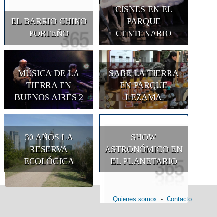
CISNES EN EL
EL BARRIO CHINO
PARQUE
PORTEÑO
CENTENARIO
MÚSICA DE LA
SABE LA TIERRA
TIERRA EN
EN PARQUE
BUENOS AIRES 2
LEZAMA
30 AÑOS LA
SHOW
RESERVA
ASTRONÓMICO EN
ECOLÓGICA
EL PLANETARIO
Quienes somos
-
Contacto