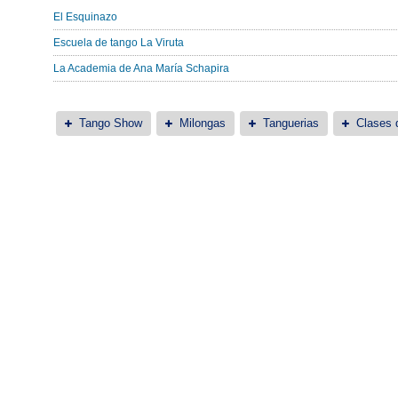
El Esquinazo
Escuela de tango La Viruta
La Academia de Ana María Schapira
Tango Show
Milongas
Tanguerias
Clases 