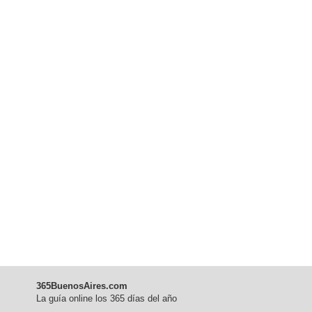
365BuenosAires.com
La guía online los 365 días del año