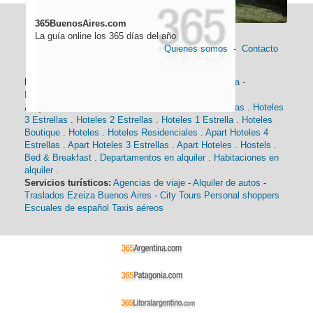
365BuenosAires.com
La guía online los 365 días del año
Quienes somos
-
Contacto
Información general:
Información turística
-
Historia
-
Distancias
-
Mapa de Buenos Aires
-
Barrios
Alojamiento:
Hoteles 5 Estrellas
.
Hoteles 4 Estrellas
.
Hoteles
3 Estrellas
.
Hoteles 2 Estrellas
.
Hoteles 1 Estrella
.
Hoteles
Boutique
.
Hoteles
.
Hoteles Residenciales
.
Apart Hoteles 4
Estrellas
.
Apart Hoteles 3 Estrellas
.
Apart Hoteles
.
Hostels
.
Bed & Breakfast
.
Departamentos en alquiler
.
Habitaciones en
alquiler
.
Servicios turísticos:
Agencias de viaje
-
Alquiler de autos
-
Traslados Ezeiza Buenos Aires
-
City Tours
Personal shoppers
Escuales de español
Taxis aéreos