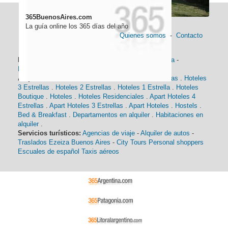
365BuenosAires.com
La guía online los 365 días del año
Quienes somos
-
Contacto
Información general:
Información turística
-
Historia
-
Distancias
-
Mapa de Buenos Aires
-
Barrios
Alojamiento:
Hoteles 5 Estrellas
.
Hoteles 4 Estrellas
.
Hoteles
3 Estrellas
.
Hoteles 2 Estrellas
.
Hoteles 1 Estrella
.
Hoteles
Boutique
.
Hoteles
.
Hoteles Residenciales
.
Apart Hoteles 4
Estrellas
.
Apart Hoteles 3 Estrellas
.
Apart Hoteles
.
Hostels
.
Bed & Breakfast
.
Departamentos en alquiler
.
Habitaciones en
alquiler
.
Servicios turísticos:
Agencias de viaje
-
Alquiler de autos
-
Traslados Ezeiza Buenos Aires
-
City Tours
Personal shoppers
Escuales de español
Taxis aéreos