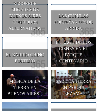
RECORRER
LUGARES DE
BUENOS AIRES
LAS CÚPULAS
CON TOURS
PORTEÑAS DESDE
ALTERNATIVOS
ARRIBA
EL LAGO DE LOS
CISNES EN EL
EL BARRIO CHINO
PARQUE
PORTEÑO
CENTENARIO
MÚSICA DE LA
SABE LA TIERRA
TIERRA EN
EN PARQUE
BUENOS AIRES 2
LEZAMA