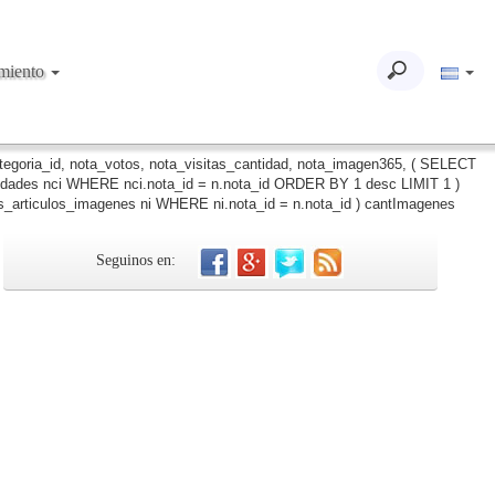
imiento
ategoria_id, nota_votos, nota_visitas_cantidad, nota_imagen365, ( SELECT
iudades nci WHERE nci.nota_id = n.nota_id ORDER BY 1 desc LIMIT 1 )
_articulos_imagenes ni WHERE ni.nota_id = n.nota_id ) cantImagenes
Seguinos en: