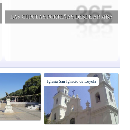
LAS CÚPULAS PORTEÑAS DESDE ARRIBA
e
Conocer las cúpulas porteñas desde arriba es una experiencia que
suma adeptos y cantidad de turistas en el transcurso del tiempo.
Iglesia San Ignacio de Loyola