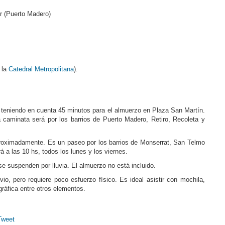
or (Puerto Madero)
 la
Catedral Metropolitana
).
teniendo en cuenta 45 minutos para el almuerzo en Plaza San Martín.
a caminata será por los barrios de Puerto Madero, Retiro, Recoleta y
proximadamente. Es un paseo por los barrios de Monserrat, San Telmo
 a las 10 hs, todos los lunes y los viernes.
se suspenden por lluvia. El almuerzo no está incluido.
o, pero requiere poco esfuerzo físico. Es ideal asistir con mochila,
gráfica entre otros elementos.
Tweet