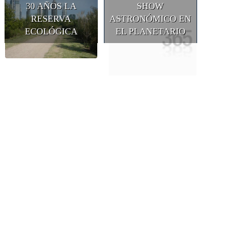
30 AÑOS LA
SHOW
RESERVA
ASTRONÓMICO EN
ECOLÓGICA
EL PLANETARIO