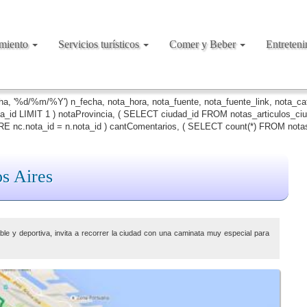
amiento
Servicios turísticos
Comer y Beber
Entreten
cha, '%d/%m/%Y') n_fecha, nota_hora, nota_fuente, nota_fuente_link, nota_c
ta_id LIMIT 1 ) notaProvincia, ( SELECT ciudad_id FROM notas_articulos_c
 nc.nota_id = n.nota_id ) cantComentarios, ( SELECT count(*) FROM notas
s Aires
ble y deportiva, invita a recorrer la ciudad con una caminata muy especial para