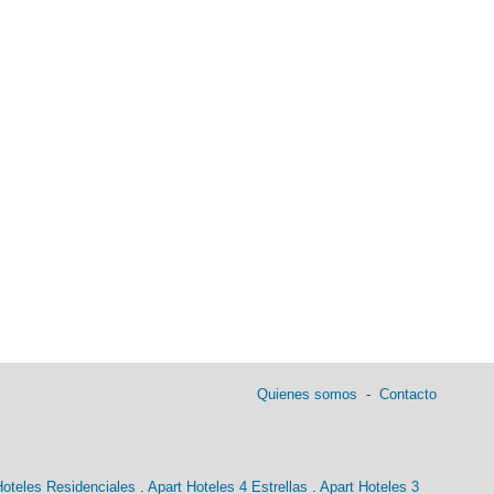
Quienes somos
-
Contacto
Hoteles Residenciales
.
Apart Hoteles 4 Estrellas
.
Apart Hoteles 3