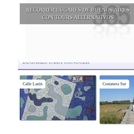
RECORRER LUGARES DE BUENOS AIRES
CON TOURS ALTERNATIVOS
Buenos Aires se puede recorrer y descubrir desde otros puntos d
vista, tanto sea a pie, en bici, en barcos, botes, y tantas otras
alternativas.
LUGARES PARA CONOCER
Calle Lanín
Costanera Sur