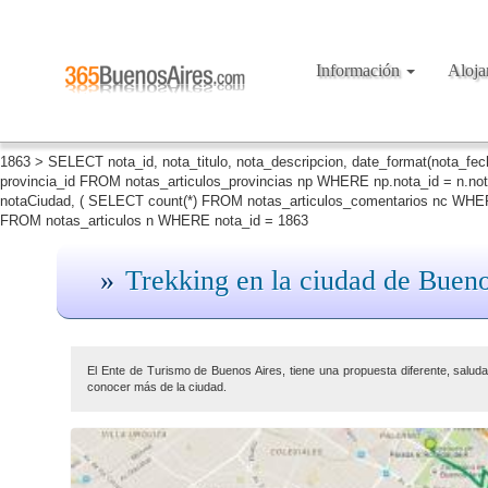
Información
Aloj
1863 > SELECT nota_id, nota_titulo, nota_descripcion, date_format(nota_fe
provincia_id FROM notas_articulos_provincias np WHERE np.nota_id = n.no
notaCiudad, ( SELECT count(*) FROM notas_articulos_comentarios nc WHERE
FROM notas_articulos n WHERE nota_id = 1863
Trekking en la ciudad de Bueno
El Ente de Turismo de Buenos Aires, tiene una propuesta diferente, saluda
conocer más de la ciudad.