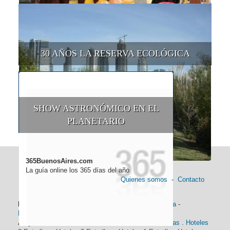
30 AÑOS LA RESERVA ECOLÓGICA
SHOW ASTRONÓMICO EN EL
PLANETARIO
365BuenosAires.com
La guía online los 365 días del año
Quienes somos
-
Contacto
Información general:
Información turística
-
Historia
-
Distancias
-
Mapa de Buenos Aires
-
Barrios
Alojamiento:
Hoteles 5 Estrellas
.
Hoteles 4 Estrellas
.
Hoteles