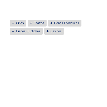
Cines
Teatros
Peñas Folkloricas
Discos / Boliches
Casinos