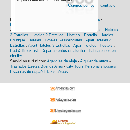
La guía online los 365 días del año
Quienes somos
-
Contacto
Información general:
Información turística
-
Historia
-
Distancias
-
Mapa de Buenos Aires
-
Barrios
Alojamiento:
Hoteles 5 Estrellas
.
Hoteles 4 Estrellas
.
Hoteles
3 Estrellas
.
Hoteles 2 Estrellas
.
Hoteles 1 Estrella
.
Hoteles
Boutique
.
Hoteles
.
Hoteles Residenciales
.
Apart Hoteles 4
Estrellas
.
Apart Hoteles 3 Estrellas
.
Apart Hoteles
.
Hostels
.
Bed & Breakfast
.
Departamentos en alquiler
.
Habitaciones en
alquiler
.
Servicios turísticos:
Agencias de viaje
-
Alquiler de autos
-
Traslados Ezeiza Buenos Aires
-
City Tours
Personal shoppers
Escuales de español
Taxis aéreos