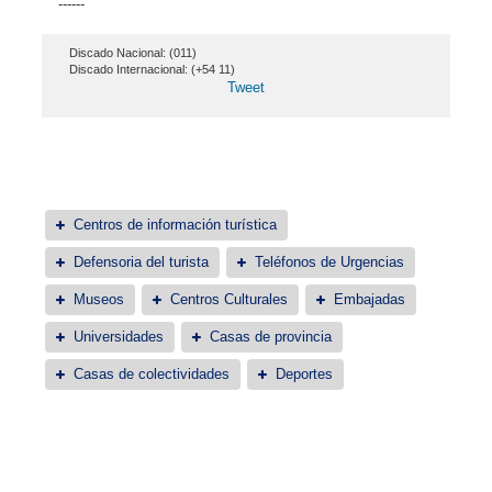
------
Discado Nacional: (011)
Discado Internacional: (+54 11)
Tweet
Centros de información turística
Defensoria del turista
Teléfonos de Urgencias
Museos
Centros Culturales
Embajadas
Universidades
Casas de provincia
Casas de colectividades
Deportes