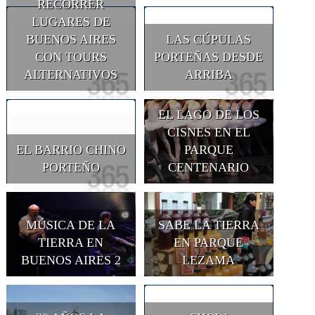
RECORRER
LUGARES DE
BUENOS AIRES
LAS CÚPULAS
CON TOURS
PORTEÑAS DESDE
ALTERNATIVOS
ARRIBA
EL LAGO DE LOS
CISNES EN EL
EL BARRIO CHINO
PARQUE
PORTEÑO
CENTENARIO
MÚSICA DE LA
SABE LA TIERRA
TIERRA EN
EN PARQUE
BUENOS AIRES 2
LEZAMA