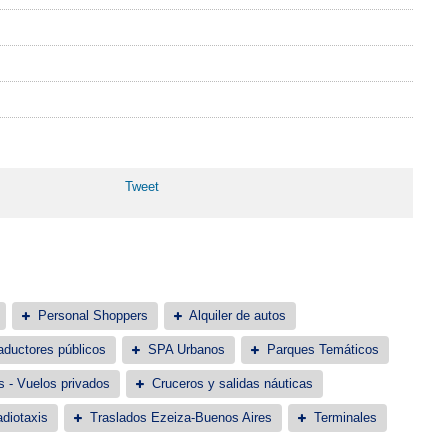
Tweet
Personal Shoppers
Alquiler de autos
aductores públicos
SPA Urbanos
Parques Temáticos
s - Vuelos privados
Cruceros y salidas náuticas
diotaxis
Traslados Ezeiza-Buenos Aires
Terminales