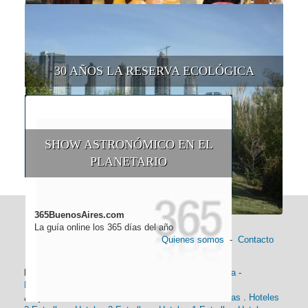
30 AÑOS LA RESERVA ECOLÓGICA
SHOW ASTRONÓMICO EN EL
PLANETARIO
365BuenosAires.com
La guía online los 365 días del año
Quienes somos
-
Contacto
Información general:
Información turística
-
Historia
-
Distancias
-
Mapa de Buenos Aires
-
Barrios
Alojamiento:
Hoteles 5 Estrellas
.
Hoteles 4 Estrellas
.
Hoteles