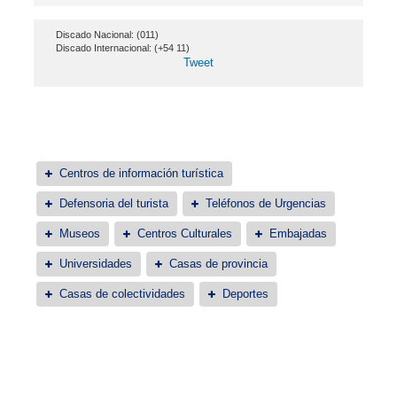
Discado Nacional: (011)
Discado Internacional: (+54 11)
Tweet
Centros de información turística
Defensoria del turista
Teléfonos de Urgencias
Museos
Centros Culturales
Embajadas
Universidades
Casas de provincia
Casas de colectividades
Deportes