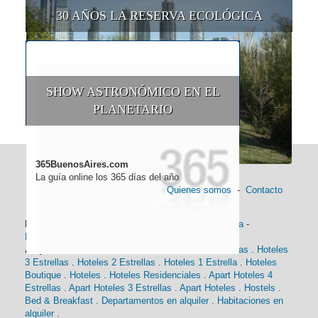
30 AÑOS LA RESERVA ECOLÓGICA
SHOW ASTRONÓMICO EN EL
PLANETARIO
365BuenosAires.com
La guía online los 365 días del año
Quienes somos
-
Contacto
Información general:
Información turística
-
Historia
-
Distancias
-
Mapa de Buenos Aires
-
Barrios
Alojamiento:
Hoteles 5 Estrellas
.
Hoteles 4 Estrellas
.
Hoteles
3 Estrellas
.
Hoteles 2 Estrellas
.
Hoteles 1 Estrella
.
Hoteles
Boutique
.
Hoteles
.
Hoteles Residenciales
.
Apart Hoteles 4
Estrellas
.
Apart Hoteles 3 Estrellas
.
Apart Hoteles
.
Hostels
.
Bed & Breakfast
.
Departamentos en alquiler
.
Habitaciones en
alquiler
.