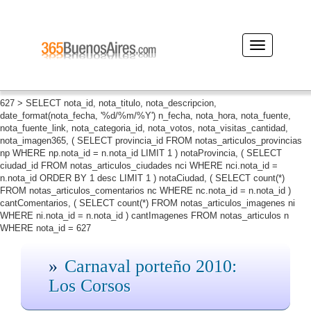
Desplegar
navegación
627 > SELECT nota_id, nota_titulo, nota_descripcion,
date_format(nota_fecha, '%d/%m/%Y') n_fecha, nota_hora, nota_fuente,
nota_fuente_link, nota_categoria_id, nota_votos, nota_visitas_cantidad,
nota_imagen365, ( SELECT provincia_id FROM notas_articulos_provincias
np WHERE np.nota_id = n.nota_id LIMIT 1 ) notaProvincia, ( SELECT
ciudad_id FROM notas_articulos_ciudades nci WHERE nci.nota_id =
n.nota_id ORDER BY 1 desc LIMIT 1 ) notaCiudad, ( SELECT count(*)
FROM notas_articulos_comentarios nc WHERE nc.nota_id = n.nota_id )
cantComentarios, ( SELECT count(*) FROM notas_articulos_imagenes ni
WHERE ni.nota_id = n.nota_id ) cantImagenes FROM notas_articulos n
WHERE nota_id = 627
Carnaval porteño 2010:
Los Corsos