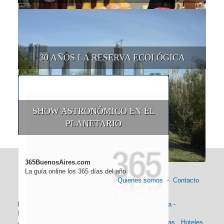
30 AÑOS LA RESERVA ECOLÓGICA
SHOW ASTRONÓMICO EN EL
PLANETARIO
365BuenosAires.com
La guía online los 365 días del año
Quienes somos
-
Contacto
Información general:
Información turística
-
Historia
-
Distancias
-
Mapa de Buenos Aires
-
Barrios
Alojamiento:
Hoteles 5 Estrellas
.
Hoteles 4 Estrellas
.
Hoteles