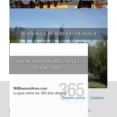
30 AÑOS LA RESERVA ECOLÓGICA
SHOW ASTRONÓMICO EN EL
PLANETARIO
365BuenosAires.com
La guía online los 365 días del año
Quienes somos
-
Contacto
Información general:
Información turística
-
Historia
-
Distancias
-
Mapa de Buenos Aires
-
Barrios