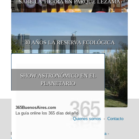
SABE LA TIERRA EN PARQUE LEZAMA
30 AÑOS LA RESERVA ECOLÓGICA
SHOW ASTRONÓMICO EN EL
PLANETARIO
365BuenosAires.com
La guía online los 365 días del año
Quienes somos
-
Contacto
Información general:
Información turística
-
Historia
-