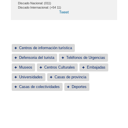
Discado Nacional: (011)
Discado Internacional: (+54 11)
Tweet
Centros de información turística
Defensoria del turista
Teléfonos de Urgencias
Museos
Centros Culturales
Embajadas
Universidades
Casas de provincia
Casas de colectividades
Deportes