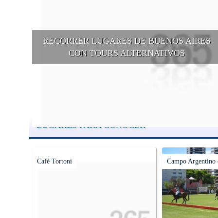
RECORRER LUGARES DE BUENOS AIRES
CON TOURS ALTERNATIVOS
Buenos Aires se puede recorrer y descubrir desde otros puntos d
vista, tanto sea a pie, en bici, en barcos, botes, y tantas otras
alternativas.
LUGARES PARA CONOCER
Café Tortoni
Campo Argentino 