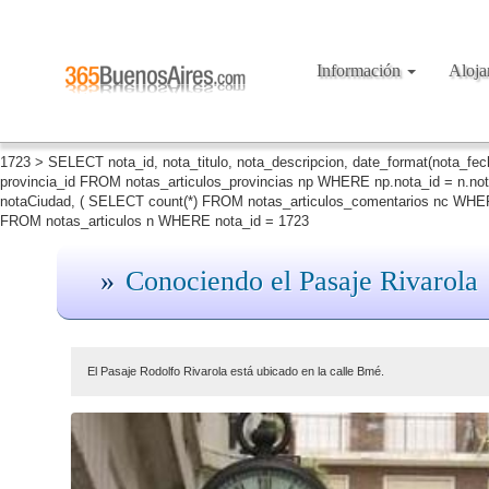
Información
Aloj
1723 > SELECT nota_id, nota_titulo, nota_descripcion, date_format(nota_fe
provincia_id FROM notas_articulos_provincias np WHERE np.nota_id = n.no
notaCiudad, ( SELECT count(*) FROM notas_articulos_comentarios nc WHERE
FROM notas_articulos n WHERE nota_id = 1723
Conociendo el Pasaje Rivarola
El Pasaje Rodolfo Rivarola está ubicado en la calle Bmé.