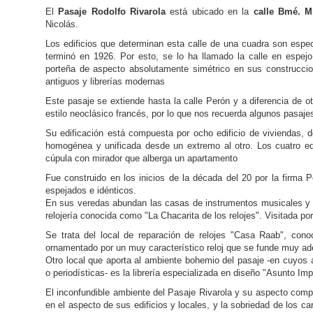
El
Pasaje Rodolfo Rivarola
está ubicado en la
calle Bmé. M
Nicolás.
Los edificios que determinan esta calle de una cuadra son espec
terminó en 1926. Por esto, se lo ha llamado la calle en espejo
porteña de aspecto absolutamente simétrico en sus construcci
antiguos y librerías modernas
Este pasaje se extiende hasta la calle Perón y a diferencia de o
estilo neoclásico francés, por lo que nos recuerda algunos pasajes
Su edificación está compuesta por ocho edificio de viviendas, 
homogénea y unificada desde un extremo al otro. Los cuatro ed
cúpula con mirador que alberga un apartamento
Fue construido en los inicios de la década del 20 por la firma P
espejados e idénticos.
En sus veredas abundan las casas de instrumentos musicales y l
relojería conocida como "La Chacarita de los relojes". Visitada po
Se trata del local de reparación de relojes "Casa Raab", cono
ornamentado por un muy característico reloj que se funde muy ad
Otro local que aporta al ambiente bohemio del pasaje -en cuyos a
o periodísticas- es la librería especializada en diseño "Asunto Imp
El inconfundible ambiente del Pasaje Rivarola y su aspecto comp
en el aspecto de sus edificios y locales, y la sobriedad de los ca