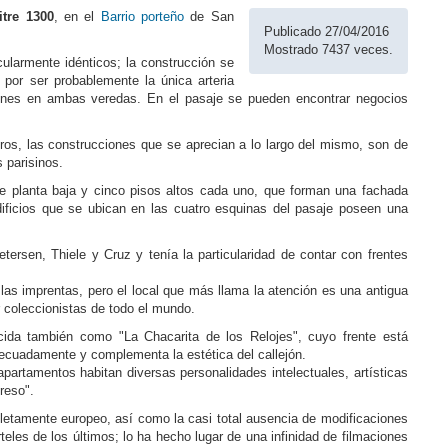
itre 1300
, en el
Barrio
porteño
de San
Publicado 27/04/2016
Mostrado 7437 veces.
ularmente idénticos; la construcción se
 por ser probablemente la única arteria
ones en ambas veredas. En el pasaje se pueden encontrar negocios
tros, las construcciones que se aprecian a lo largo del mismo, son de
 parisinos.
de planta baja y cinco pisos altos cada uno, que forman una fachada
ificios que se ubican en las cuatro esquinas del pasaje poseen una
etersen, Thiele y Cruz y tenía la particularidad de contar con frentes
as imprentas, pero el local que más llama la atención es una antigua
r coleccionistas de todo el mundo.
cida también como "La Chacarita de los Relojes", cuyo frente está
ecuadamente y complementa la estética del callejón.
partamentos habitan diversas personalidades intelectuales, artísticas
reso".
letamente europeo, así como la casi total ausencia de modificaciones
rteles de los últimos; lo ha hecho lugar de una infinidad de filmaciones