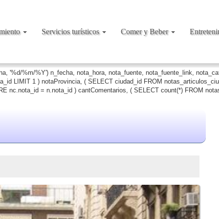
amiento
Servicios turísticos
Comer y Beber
Entreten
cha, '%d/%m/%Y') n_fecha, nota_hora, nota_fuente, nota_fuente_link, nota_c
ta_id LIMIT 1 ) notaProvincia, ( SELECT ciudad_id FROM notas_articulos_c
 nc.nota_id = n.nota_id ) cantComentarios, ( SELECT count(*) FROM notas