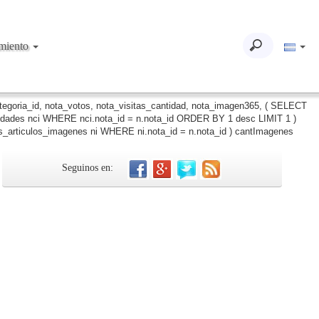
imiento
ategoria_id, nota_votos, nota_visitas_cantidad, nota_imagen365, ( SELECT
iudades nci WHERE nci.nota_id = n.nota_id ORDER BY 1 desc LIMIT 1 )
_articulos_imagenes ni WHERE ni.nota_id = n.nota_id ) cantImagenes
Seguinos en: