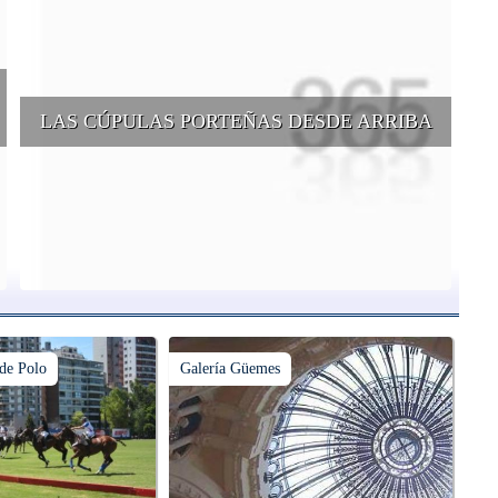
LAS CÚPULAS PORTEÑAS DESDE ARRIBA
e
Conocer las cúpulas porteñas desde arriba es una experiencia que
suma adeptos y cantidad de turistas en el transcurso del tiempo.
de Polo
Galería Güemes