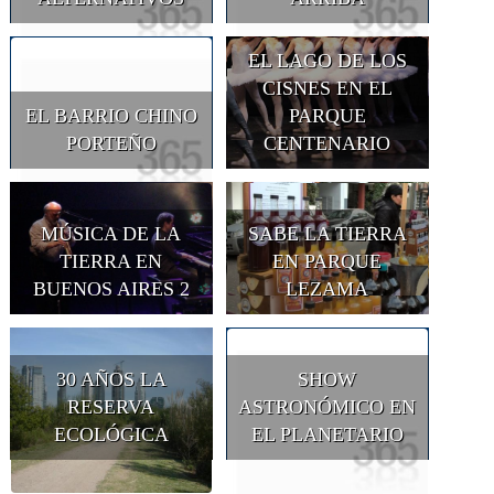
EL LAGO DE LOS
CISNES EN EL
EL BARRIO CHINO
PARQUE
PORTEÑO
CENTENARIO
MÚSICA DE LA
SABE LA TIERRA
TIERRA EN
EN PARQUE
BUENOS AIRES 2
LEZAMA
30 AÑOS LA
SHOW
RESERVA
ASTRONÓMICO EN
ECOLÓGICA
EL PLANETARIO