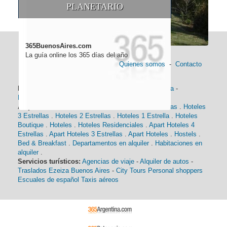
PLANETARIO
365BuenosAires.com
La guía online los 365 días del año
Quienes somos
-
Contacto
Información general:
Información turística
-
Historia
-
Distancias
-
Mapa de Buenos Aires
-
Barrios
Alojamiento:
Hoteles 5 Estrellas
.
Hoteles 4 Estrellas
.
Hoteles
3 Estrellas
.
Hoteles 2 Estrellas
.
Hoteles 1 Estrella
.
Hoteles
Boutique
.
Hoteles
.
Hoteles Residenciales
.
Apart Hoteles 4
Estrellas
.
Apart Hoteles 3 Estrellas
.
Apart Hoteles
.
Hostels
.
Bed & Breakfast
.
Departamentos en alquiler
.
Habitaciones en
alquiler
.
Servicios turísticos:
Agencias de viaje
-
Alquiler de autos
-
Traslados Ezeiza Buenos Aires
-
City Tours
Personal shoppers
Escuales de español
Taxis aéreos