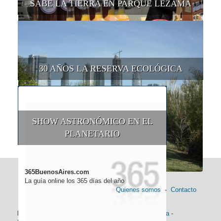
SABE LA TIERRA EN PARQUE LEZAMA
30 AÑOS LA RESERVA ECOLÓGICA
SHOW ASTRONÓMICO EN EL
PLANETARIO
365BuenosAires.com
La guía online los 365 días del año
Quienes somos
-
Contacto
Información general:
Información turística
-
Historia
-