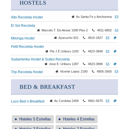
HOSTELS
Av Santa Fe y Anchorena
Alto Recoleta Hostel
El Sol Recoleta
Marcelo T. De Alvear 1590 Piso 2
4811-6802
Ayacucho 921
4815-1827
Milonga Hostel
Petit Recoleta Hostel
Pte J E Uriburu 1183
4823-3848
Sudamerika Hostel & Suites Recoleta
Jose E. Uriburu 1287
4823-3896
Vicente Lopez 2180
4805-2605
Trip Recoleta Hostel
BED & BREAKFAST
Av Cordoba 2409
4961-5675
Luco Bed n Breakfast
Hoteles 5 Estrellas
Hoteles 4 Estrellas
Hoteles 3 Estrellas
Hoteles 2 Estrellas