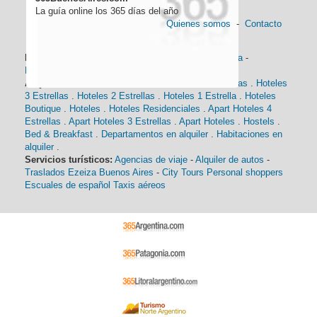
La guía online los 365 días del año
Quienes somos
-
Contacto
Información general:
Información turística
-
Historia
-
Distancias
-
Mapa de Buenos Aires
-
Barrios
Alojamiento:
Hoteles 5 Estrellas
.
Hoteles 4 Estrellas
.
Hoteles
3 Estrellas
.
Hoteles 2 Estrellas
.
Hoteles 1 Estrella
.
Hoteles
Boutique
.
Hoteles
.
Hoteles Residenciales
.
Apart Hoteles 4
Estrellas
.
Apart Hoteles 3 Estrellas
.
Apart Hoteles
.
Hostels
.
Bed & Breakfast
.
Departamentos en alquiler
.
Habitaciones en
alquiler
.
Servicios turísticos:
Agencias de viaje
-
Alquiler de autos
-
Traslados Ezeiza Buenos Aires
-
City Tours
Personal shoppers
Escuales de español
Taxis aéreos