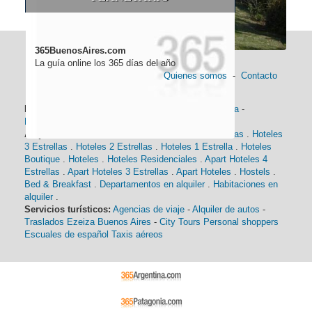
365BuenosAires.com
La guía online los 365 días del año
Quienes somos
-
Contacto
Información general:
Información turística
-
Historia
-
Distancias
-
Mapa de Buenos Aires
-
Barrios
Alojamiento:
Hoteles 5 Estrellas
.
Hoteles 4 Estrellas
.
Hoteles
3 Estrellas
.
Hoteles 2 Estrellas
.
Hoteles 1 Estrella
.
Hoteles
Boutique
.
Hoteles
.
Hoteles Residenciales
.
Apart Hoteles 4
Estrellas
.
Apart Hoteles 3 Estrellas
.
Apart Hoteles
.
Hostels
.
Bed & Breakfast
.
Departamentos en alquiler
.
Habitaciones en
alquiler
.
Servicios turísticos:
Agencias de viaje
-
Alquiler de autos
-
Traslados Ezeiza Buenos Aires
-
City Tours
Personal shoppers
Escuales de español
Taxis aéreos