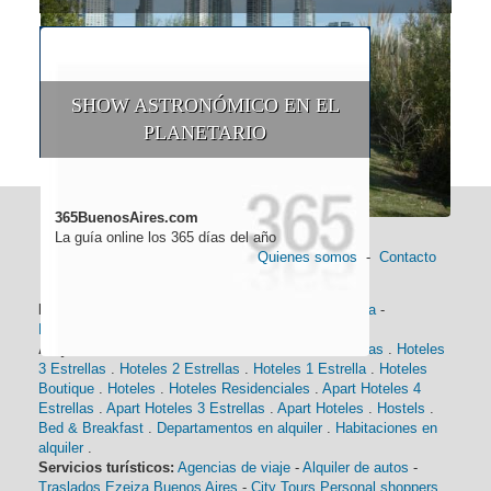
SHOW ASTRONÓMICO EN EL
PLANETARIO
365BuenosAires.com
La guía online los 365 días del año
Quienes somos
-
Contacto
Información general:
Información turística
-
Historia
-
Distancias
-
Mapa de Buenos Aires
-
Barrios
Alojamiento:
Hoteles 5 Estrellas
.
Hoteles 4 Estrellas
.
Hoteles
3 Estrellas
.
Hoteles 2 Estrellas
.
Hoteles 1 Estrella
.
Hoteles
Boutique
.
Hoteles
.
Hoteles Residenciales
.
Apart Hoteles 4
Estrellas
.
Apart Hoteles 3 Estrellas
.
Apart Hoteles
.
Hostels
.
Bed & Breakfast
.
Departamentos en alquiler
.
Habitaciones en
alquiler
.
Servicios turísticos:
Agencias de viaje
-
Alquiler de autos
-
Traslados Ezeiza Buenos Aires
-
City Tours
Personal shoppers