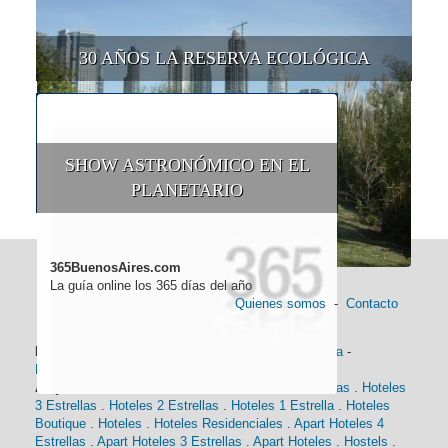
30 AÑOS LA RESERVA ECOLÓGICA
SHOW ASTRONÓMICO EN EL
PLANETARIO
365BuenosAires.com
La guía online los 365 días del año
Quienes somos
-
Contacto
Información general:
Información turística
-
Historia
-
Distancias
-
Mapa de Buenos Aires
-
Barrios
Alojamiento:
Hoteles 5 Estrellas
.
Hoteles 4 Estrellas
.
Hoteles
3 Estrellas
.
Hoteles 2 Estrellas
.
Hoteles 1 Estrella
.
Hoteles
Boutique
.
Hoteles
.
Hoteles Residenciales
.
Apart Hoteles 4
Estrellas
.
Apart Hoteles 3 Estrellas
.
Apart Hoteles
.
Hostels
.