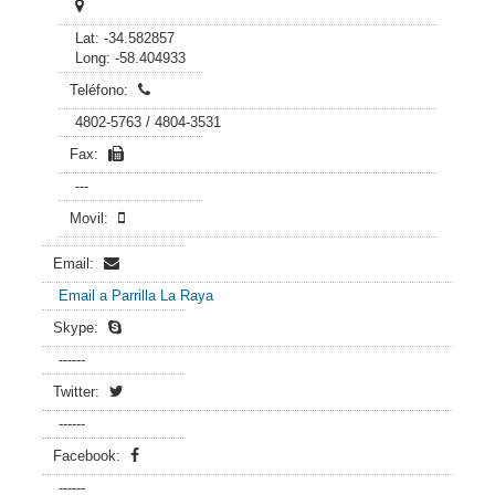
Lat: -34.582857
Long: -58.404933
Teléfono:
4802-5763 / 4804-3531
Fax:
---
Movil:
Email:
Email a Parrilla La Raya
Skype:
------
Twitter:
------
Facebook:
------