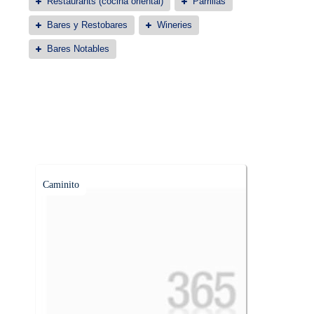
Restaurants (cocina oriental)
Parrillas
Bares y Restobares
Wineries
Bares Notables
Caminito