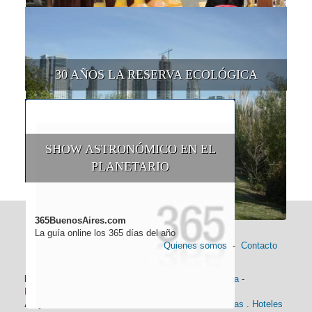
30 AÑOS LA RESERVA ECOLÓGICA
SHOW ASTRONÓMICO EN EL
PLANETARIO
365BuenosAires.com
La guía online los 365 días del año
Quienes somos
-
Contacto
Información general:
Información turística
-
Historia
-
Distancias
-
Mapa de Buenos Aires
-
Barrios
Alojamiento:
Hoteles 5 Estrellas
.
Hoteles 4 Estrellas
.
Hoteles