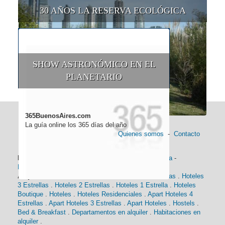
30 AÑOS LA RESERVA ECOLÓGICA
SHOW ASTRONÓMICO EN EL
PLANETARIO
365BuenosAires.com
La guía online los 365 días del año
Quienes somos
-
Contacto
Información general:
Información turística
-
Historia
-
Distancias
-
Mapa de Buenos Aires
-
Barrios
Alojamiento:
Hoteles 5 Estrellas
.
Hoteles 4 Estrellas
.
Hoteles
3 Estrellas
.
Hoteles 2 Estrellas
.
Hoteles 1 Estrella
.
Hoteles
Boutique
.
Hoteles
.
Hoteles Residenciales
.
Apart Hoteles 4
Estrellas
.
Apart Hoteles 3 Estrellas
.
Apart Hoteles
.
Hostels
.
Bed & Breakfast
.
Departamentos en alquiler
.
Habitaciones en
alquiler
.