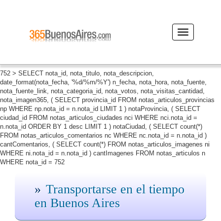
Desplegar
navegación
752 > SELECT nota_id, nota_titulo, nota_descripcion,
date_format(nota_fecha, '%d/%m/%Y') n_fecha, nota_hora, nota_fuente,
nota_fuente_link, nota_categoria_id, nota_votos, nota_visitas_cantidad,
nota_imagen365, ( SELECT provincia_id FROM notas_articulos_provincias
np WHERE np.nota_id = n.nota_id LIMIT 1 ) notaProvincia, ( SELECT
ciudad_id FROM notas_articulos_ciudades nci WHERE nci.nota_id =
n.nota_id ORDER BY 1 desc LIMIT 1 ) notaCiudad, ( SELECT count(*)
FROM notas_articulos_comentarios nc WHERE nc.nota_id = n.nota_id )
cantComentarios, ( SELECT count(*) FROM notas_articulos_imagenes ni
WHERE ni.nota_id = n.nota_id ) cantImagenes FROM notas_articulos n
WHERE nota_id = 752
Transportarse en el tiempo
en Buenos Aires