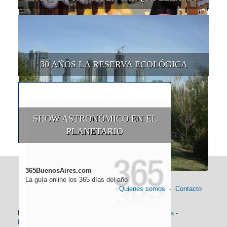
30 AÑOS LA RESERVA ECOLÓGICA
SHOW ASTRONÓMICO EN EL
PLANETARIO
365BuenosAires.com
La guía online los 365 días del año
Quienes somos
-
Contacto
Información general:
Información turística
-
Historia
-
Distancias
-
Mapa de Buenos Aires
-
Barrios