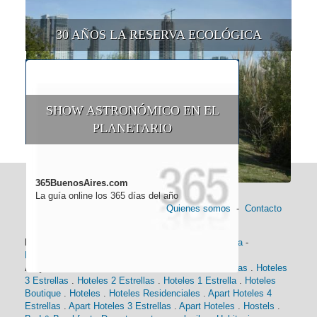
30 AÑOS LA RESERVA ECOLÓGICA
SHOW ASTRONÓMICO EN EL
PLANETARIO
365BuenosAires.com
La guía online los 365 días del año
Quienes somos
-
Contacto
Información general:
Información turística
-
Historia
-
Distancias
-
Mapa de Buenos Aires
-
Barrios
Alojamiento:
Hoteles 5 Estrellas
.
Hoteles 4 Estrellas
.
Hoteles
3 Estrellas
.
Hoteles 2 Estrellas
.
Hoteles 1 Estrella
.
Hoteles
Boutique
.
Hoteles
.
Hoteles Residenciales
.
Apart Hoteles 4
Estrellas
.
Apart Hoteles 3 Estrellas
.
Apart Hoteles
.
Hostels
.