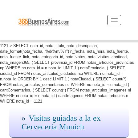
Desplegar
navegación
1121 > SELECT nota_id, nota_titulo, nota_descripcion,
date_format(nota_fecha, '%d/%m/%Y') n_fecha, nota_hora, nota_fuente,
nota_fuente_link, nota_categoria_id, nota_votos, nota_visitas_cantidad,
nota_imagen365, ( SELECT provincia_id FROM notas_articulos_provincias
np WHERE np.nota_id = n.nota_id LIMIT 1 ) notaProvincia, ( SELECT
ciudad_id FROM notas_articulos_ciudades nci WHERE nci.nota_id =
n.nota_id ORDER BY 1 desc LIMIT 1 ) notaCiudad, ( SELECT count(*)
FROM notas_articulos_comentarios nc WHERE nc.nota_id = n.nota_id )
cantComentarios, ( SELECT count(*) FROM notas_articulos_imagenes ni
WHERE ni.nota_id = n.nota_id ) cantImagenes FROM notas_articulos n
WHERE nota_id = 1121
Visitas guiadas a la ex
Cervecería Munich