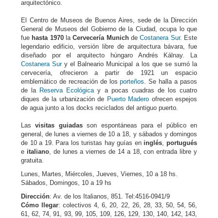
arquitectónico.
El Centro de Museos de Buenos Aires, sede de la Dirección
General de Museos del Gobierno de la Ciudad, ocupa lo que
fue
hasta 1970
la
Cervecería Munich
de
Costanera Sur
. Este
legendario edificio, versión libre de arquitectura bávara, fue
diseñado por el arquitecto húngaro Andrés Kálnay. La
Costanera Sur
y el Balneario Municipal a los que se sumó la
cervecería, ofrecieron a partir de 1921 un espacio
emblemático de recreación de los
porteños
. Se halla a pasos
de la
Reserva Ecológica
y a pocas cuadras de los cuatro
diques de la urbanización de
Puerto Madero
ofrecen espejos
de agua junto a los docks reciclados del antiguo puerto.
Las
visitas guiadas
son espontáneas para el público en
general, de lunes a viernes de 10 a 18, y sábados y domingos
de 10 a 19. Para los turistas hay guías en
inglés
,
portugués
e
italiano
, de lunes a viernes de 14 a 18, con entrada libre y
gratuita.
Lunes, Martes, Miércoles, Jueves, Viernes, 10 a 18 hs.
Sábados, Domingos, 10 a 19 hs
Dirección
: Av. de los Italianos, 851. Tel:4516-0941/9
Cómo llegar
: colectivos 4, 6, 20, 22, 26, 28, 33, 50, 54, 56,
61, 62, 74, 91, 93, 99, 105, 109, 126, 129, 130, 140, 142, 143,