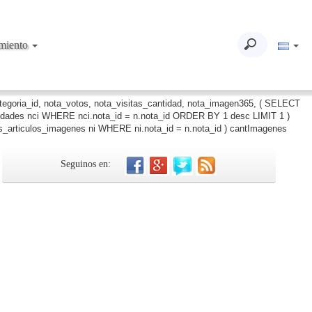
imiento
ategoria_id, nota_votos, nota_visitas_cantidad, nota_imagen365, ( SELECT
iudades nci WHERE nci.nota_id = n.nota_id ORDER BY 1 desc LIMIT 1 )
_articulos_imagenes ni WHERE ni.nota_id = n.nota_id ) cantImagenes
Seguinos en: