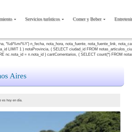
amiento
Servicios turísticos
Comer y Beber
Entreten
cha, '%d/%m/%Y') n_fecha, nota_hora, nota_fuente, nota_fuente_link, nota_c
ta_id LIMIT 1 ) notaProvincia, ( SELECT ciudad_id FROM notas_articulos_c
 nc.nota_id = n.nota_id ) cantComentarios, ( SELECT count(*) FROM notas
nos Aires
e es hoy en día.