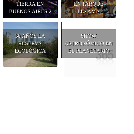
TIERRA EN
EN PARQUE
BUENOS AIRES 2
LEZAMA
30 AÑOS LA
SHOW
RESERVA
ASTRONÓMICO EN
ECOLÓGICA
EL PLANETARIO