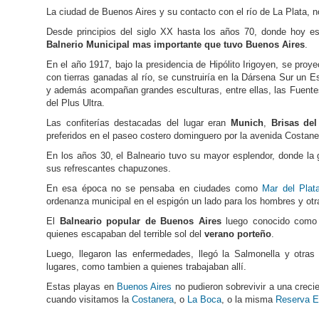
La ciudad de Buenos Aires y su contacto con el río de La Plata, n
Desde principios del siglo XX hasta los años 70, donde hoy e
Balnerio Municipal mas importante que tuvo Buenos Aires
.
En el año 1917, bajo la presidencia de Hipólito Irigoyen, se proy
con tierras ganadas al río, se cunstruiría en la Dársena Sur un E
y además acompañan grandes esculturas, entre ellas, las Fuentes
del Plus Ultra.
Las confiterías destacadas del lugar eran
Munich
,
Brisas del
preferidos en el paseo costero dominguero por la avenida Costane
En los años 30, el Balneario tuvo su mayor esplendor, donde la 
sus refrescantes chapuzones.
En esa época no se pensaba en ciudades como
Mar del Plat
ordenanza municipal en el espigón un lado para los hombres y otr
El
Balneario popular de Buenos Aires
luego conocido com
quienes escapaban del terrible sol del
verano porteño
.
Luego, llegaron las enfermedades, llegó la Salmonella y otras
lugares, como tambien a quienes trabajaban allí.
Estas playas en
Buenos Aires
no pudieron sobrevivir a una creci
cuando visitamos la
Costanera
, o
La Boca
, o la misma
Reserva E