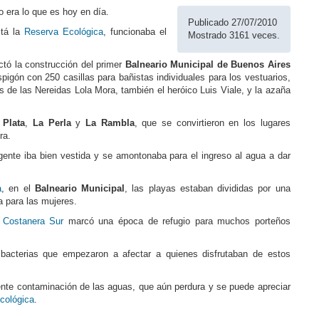
o era lo que es hoy en día.
Publicado 27/07/2010
stá la
Reserva Ecológica
, funcionaba el
Mostrado 3161 veces.
ectó la construcción del primer
Balneario Municipal de Buenos Aires
spigón con 250 casillas para bañistas individuales para los vestuarios,
 de las Nereidas Lola Mora, también el heróico Luis Viale, y la azaña
 Plata
,
La Perla
y
La Rambla
, que se convirtieron en los lugares
ra.
gente iba bien vestida y se amontonaba para el ingreso al agua a dar
a
, en el
Balneario Municipal
, las playas estaban divididas por una
a para las mujeres.
o
Costanera Sur
marcó una época de refugio para muchos porteños
 bacterias que empezaron a afectar a quienes disfrutaban de estos
ente contaminación de las aguas, que aún perdura y se puede apreciar
cológica
.