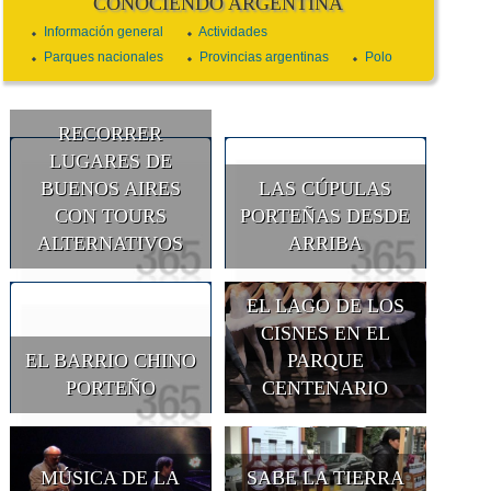
CONOCIENDO ARGENTINA
Información general
Actividades
Parques nacionales
Provincias argentinas
Polo
RECORRER
LUGARES DE
BUENOS AIRES
LAS CÚPULAS
CON TOURS
PORTEÑAS DESDE
ALTERNATIVOS
ARRIBA
EL LAGO DE LOS
CISNES EN EL
EL BARRIO CHINO
PARQUE
PORTEÑO
CENTENARIO
MÚSICA DE LA
SABE LA TIERRA