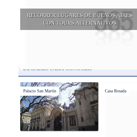
RECORRER LUGARES DE BUENOS AIRES
CON TOURS ALTERNATIVOS
Buenos Aires se puede recorrer y descubrir desde otros puntos d
vista, tanto sea a pie, en bici, en barcos, botes, y tantas otras
alternativas.
LUGARES PARA CONOCER
Palacio San Martín
Casa Rosada