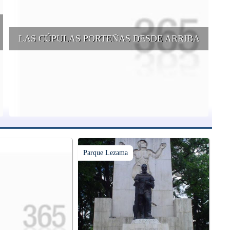
LAS CÚPULAS PORTEÑAS DESDE ARRIBA
e
Conocer las cúpulas porteñas desde arriba es una experiencia que
suma adeptos y cantidad de turistas en el transcurso del tiempo.
Parque Lezama