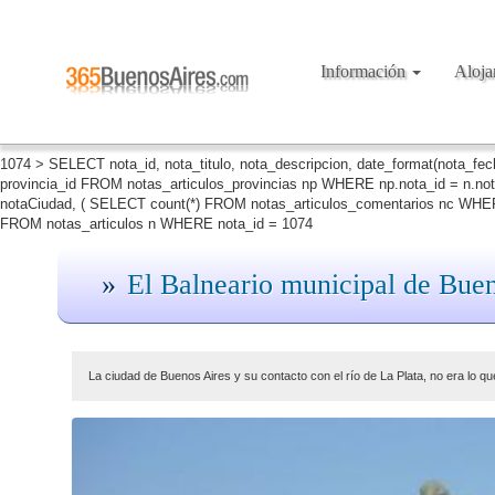
Información
Aloj
1074 > SELECT nota_id, nota_titulo, nota_descripcion, date_format(nota_fe
provincia_id FROM notas_articulos_provincias np WHERE np.nota_id = n.no
notaCiudad, ( SELECT count(*) FROM notas_articulos_comentarios nc WHERE
FROM notas_articulos n WHERE nota_id = 1074
El Balneario municipal de Bue
La ciudad de Buenos Aires y su contacto con el río de La Plata, no era lo qu