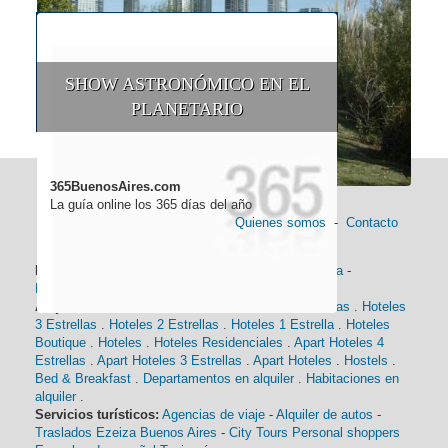
SHOW ASTRONÓMICO EN EL
PLANETARIO
365BuenosAires.com
La guía online los 365 días del año
Quienes somos
-
Contacto
Información general:
Información turística
-
Historia
-
Distancias
-
Mapa de Buenos Aires
-
Barrios
Alojamiento:
Hoteles 5 Estrellas
.
Hoteles 4 Estrellas
.
Hoteles
3 Estrellas
.
Hoteles 2 Estrellas
.
Hoteles 1 Estrella
.
Hoteles
Boutique
.
Hoteles
.
Hoteles Residenciales
.
Apart Hoteles 4
Estrellas
.
Apart Hoteles 3 Estrellas
.
Apart Hoteles
.
Hostels
.
Bed & Breakfast
.
Departamentos en alquiler
.
Habitaciones en
alquiler
.
Servicios turísticos:
Agencias de viaje
-
Alquiler de autos
-
Traslados Ezeiza Buenos Aires
-
City Tours
Personal shoppers