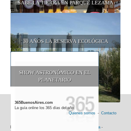
SABE LA TIERRA EN PARQUE LEZAMA
30 AÑOS LA RESERVA ECOLÓGICA
SHOW ASTRONÓMICO EN EL
PLANETARIO
365BuenosAires.com
La guía online los 365 días del año
Quienes somos
-
Contacto
Información general:
Información turística
-
Historia
-