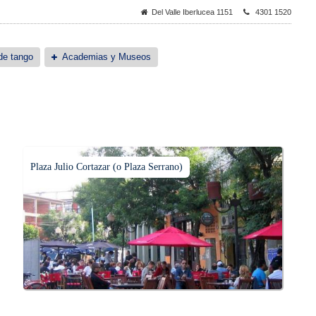
Del Valle Iberlucea 1151
4301 1520
de tango
Academias y Museos
Plaza Julio Cortazar (o Plaza Serrano)