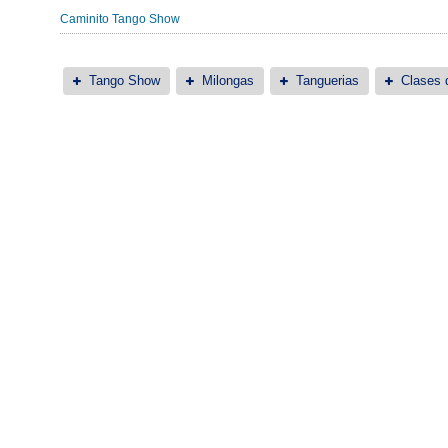
Caminito Tango Show
Tango Show
Milongas
Tanguerias
Clases 