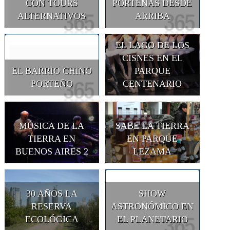
CON TOURS
PORTEÑAS DESDE
ALTERNATIVOS
ARRIBA
EL LAGO DE LOS
CISNES EN EL
EL BARRIO CHINO
PARQUE
PORTEÑO
CENTENARIO
MÚSICA DE LA
SABE LA TIERRA
TIERRA EN
EN PARQUE
BUENOS AIRES 2
LEZAMA
30 AÑOS LA
SHOW
RESERVA
ASTRONÓMICO EN
ECOLÓGICA
EL PLANETARIO