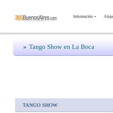
Información
Aloj
Tango Show en La Boca
TANGO SHOW